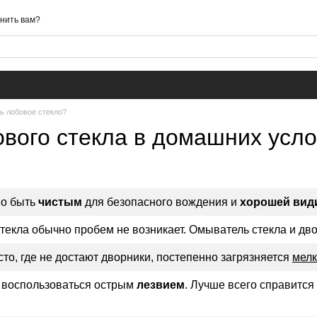
нить вам?
ть лобовое стекло?
ового стекла в домашних усл
но быть
чистым
для безопасного вождения и
хорошей вид
текла обычно пробем не возникает. Омыватель стекла и дв
сто, где не достают дворники, постепенно загрязняется
мелк
 воспользоваться острым
лезвием
. Лучше всего справится