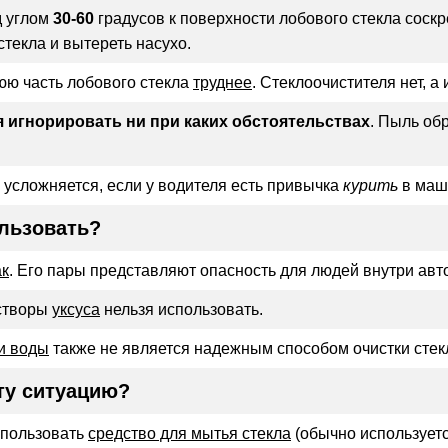
д углом
30-60
градусов к поверхности лобового стекла соскр
текла и вытереть насухо.
юю часть лобового стекла
труднее
. Стеклоочистителя нет, 
 игнорировать ни при каких обстоятельствах
. Пыль обр
усложняется, если у водителя есть привычка
курить
в маш
ользовать?
к
. Его пары представляют опасность для людей внутри авт
астворы
уксуса
нельзя использовать.
и воды
также не является надежным способом очистки стек
ту ситуацию?
спользовать
средство для мытья стекла
(обычно используетс