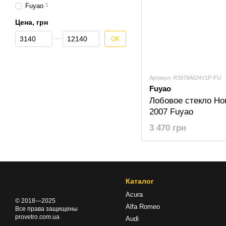
Fuyao
1
Цена, грн
От Цена, грн
До Цена, грн
OK
Артикул: R3978AGNV1P-FU
Fuyao
Лобовое стекло Ho
2007 Fuyao
3 470 грн
Каталог
Acura
© 2018—2025
Alfa Romeo
Все права защищены
provetro.com.ua
Audi