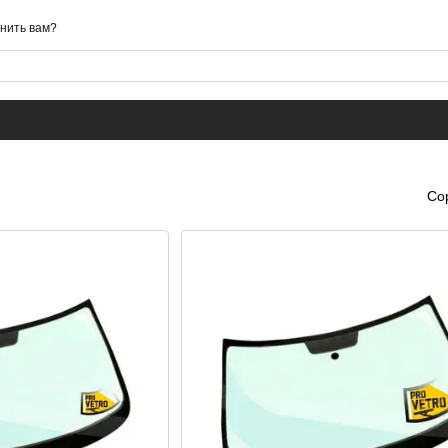
нить вам?
Со