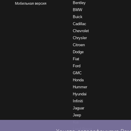
Bentley
Мобильная версия
BMW
Buick
Cadillac
Chevrolet
Chrysler
Citroen
Dodge
Fiat
Ford
GMC
Honda
Hummer
Hyundai
Infiniti
Jaguar
Jeep
Kia
Land Rover