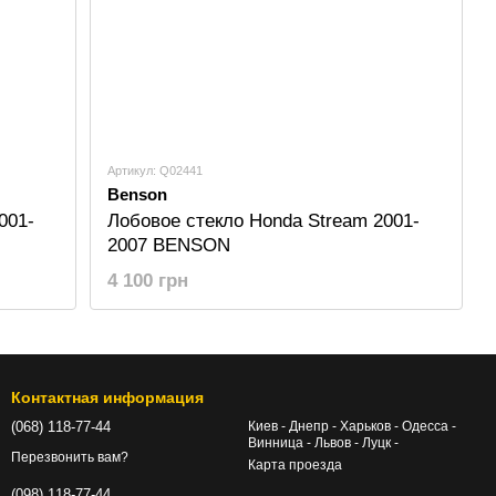
Артикул: Q02441
Benson
001-
Лобовое стекло Honda Stream 2001-
2007 BENSON
4 100 грн
Контактная информация
(068) 118-77-44
Киев - Днепр - Харьков - Одесса -
Винница - Львов - Луцк -
Перезвонить вам?
Карта проезда
(098) 118-77-44