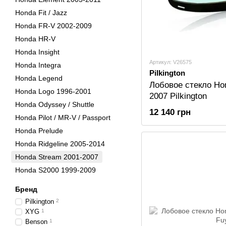
Honda Fit / Jazz
Honda FR-V 2002-2009
Honda HR-V
Honda Insight
Артикул: V26575
Honda Integra
Pilkington
Honda Legend
Лобовое стекло Ho
Honda Logo 1996-2001
2007 Pilkington
Honda Odyssey / Shuttle
12 140 грн
Honda Pilot / MR-V / Passport
Honda Prelude
Honda Ridgeline 2005-2014
Honda Stream 2001-2007
Honda S2000 1999-2009
Бренд
Pilkington
2
XYG
1
Benson
1