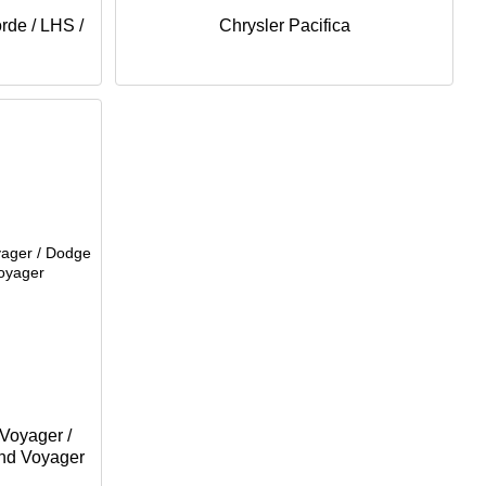
rde / LHS /
Chrysler Pacifica
 Voyager /
nd Voyager