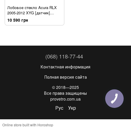
Лобовое стекло Acura RLX
2005-2012 XYG [датчик]
[камера]
10 590 грн
(068) 118-77-44
Контактная информация
Полная версия сайта
© 2018—2025
Все права защищены
provetro.com.ua
Рус
Укр
Online store built with Horoshop