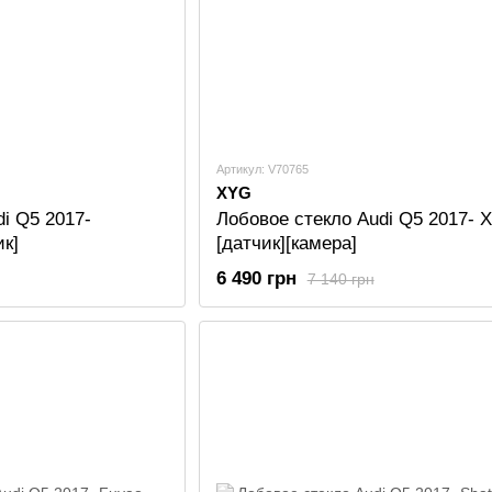
Артикул: V70765
XYG
i Q5 2017-
Лобовое стекло Audi Q5 2017- 
к]
[датчик][камера]
6 490 грн
7 140 грн