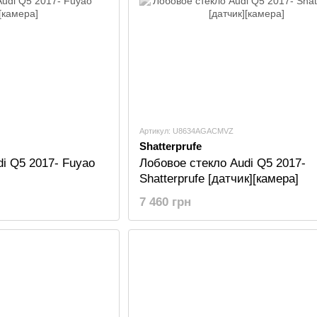
Артикул: U8634AGACMVZ
Shatterprufe
i Q5 2017- Fuyao
Лобовое стекло Audi Q5 2017-
Shatterprufe [датчик][камера]
7 460 грн