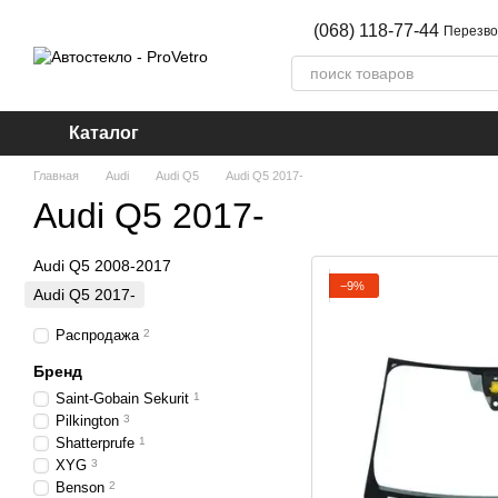
Перейти к основному контенту
(068) 118-77-44
Перезво
Каталог
Главная
Audi
Audi Q5
Audi Q5 2017-
Audi Q5 2017-
Audi Q5 2008-2017
−9%
Audi Q5 2017-
Распродажа
2
Бренд
Saint-Gobain Sekurit
1
Pilkington
3
Shatterprufe
1
XYG
3
Benson
2