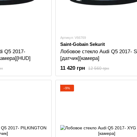
Артикул: V66769
Saint-Gobain Sekurit
i Q5 2017-
Лобовое стекло Audi Q5 2017- S
[камера][HUD]
[датчик][камера]
11 420 грн
рн
12 560 грн
−9%