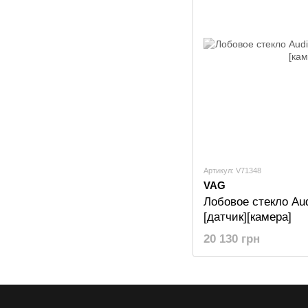
Артикул: V71348
VAG
Лобовое стекло Au
[датчик][камера]
20 130 грн