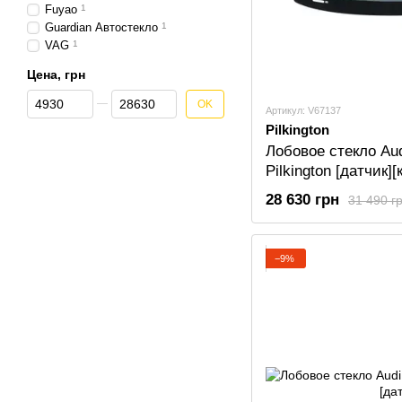
Fuyao
1
Guardian Автостекло
1
VAG
1
Цена, грн
От Цена, грн
До Цена, грн
OK
Артикул: V67137
Pilkington
Лобовое стекло Aud
Pilkington [датчик]
28 630 грн
31 490 г
−9%