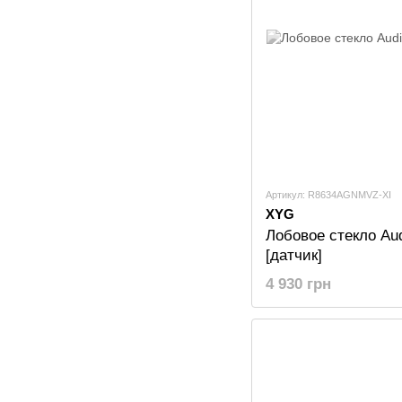
Артикул: R8634AGNMVZ-XI
XYG
Лобовое стекло Au
[датчик]
4 930 грн