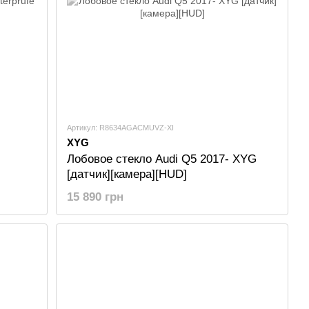
Артикул: R8634AGACMUVZ-XI
XYG
Лобовое стекло Audi Q5 2017- XYG
[датчик][камера][HUD]
15 890 грн