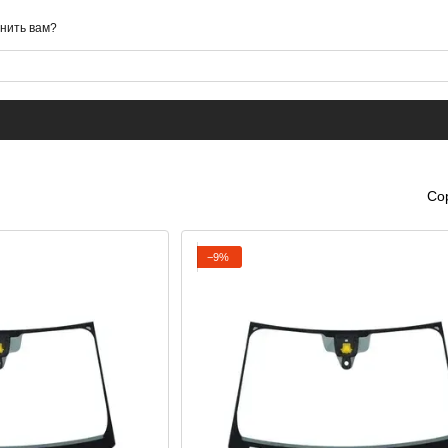
нить вам?
Со
−9%