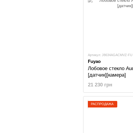
Артикул: J8634AGACMVZ-FU
Fuyao
Лобовое стекло Aud
[датчик][камера]
21 230 грн
РАСПРОДАЖА