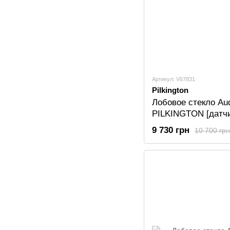
Артикул: V67831
Pilkington
Лобовое стекло Aud
PILKINGTON [датчи
9 730 грн
10 700 грн