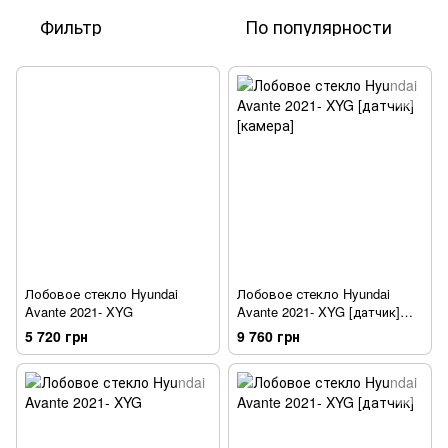
Фильтр
По популярности
Лобовое стекло Hyundai
Лобовое стекло Hyundai
Avante 2021- XYG
Avante 2021- XYG [датчик]
[камера]
5 720 грн
9 760 грн