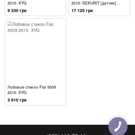
2015- XYG
2015- SEKURIT [датчик]
[камера][обогрев]
9 330 грн
17 120 грн
Лобовое стекло Fiat 500X
2015- XYG
3 910 грн