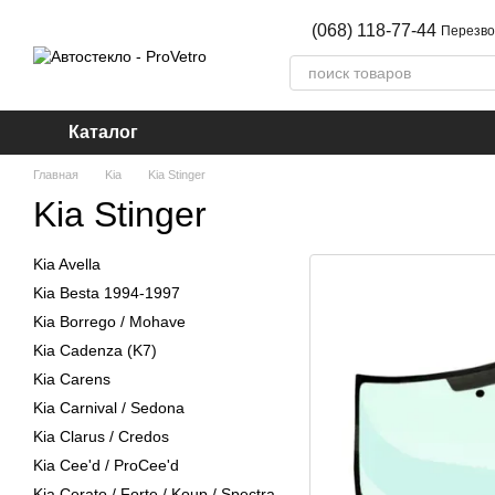
Перейти к основному контенту
(068) 118-77-44
Перезво
Каталог
Главная
Kia
Kia Stinger
Kia Stinger
Kia Avella
Kia Besta 1994-1997
Kia Borrego / Mohave
Kia Cadenza (K7)
Kia Carens
Kia Carnival / Sedona
Kia Clarus / Credos
Kia Cee'd / ProCee'd
Kia Cerato / Forte / Koup / Spectra