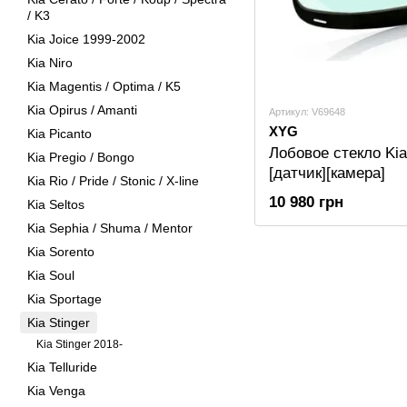
/ K3
Kia Joice 1999-2002
Kia Niro
Kia Magentis / Optima / K5
Kia Opirus / Amanti
Артикул: V69648
XYG
Kia Picanto
Лобовое стекло Kia
Kia Pregio / Bongo
[датчик][камера]
Kia Rio / Pride / Stonic / X-line
10 980 грн
Kia Seltos
Kia Sephia / Shuma / Mentor
Kia Sorento
Kia Soul
Kia Sportage
Kia Stinger
Kia Stinger 2018-
Kia Telluride
Kia Venga