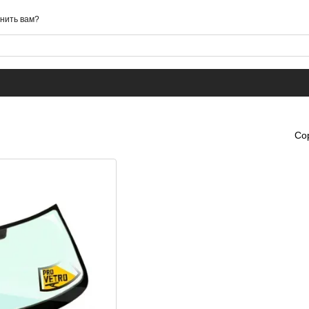
нить вам?
Со