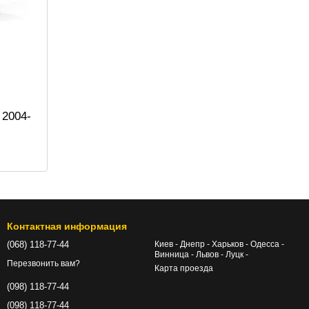
 2004-
Контактная информация
(068) 118-77-44
Киев - Днепр - Харьков - Одесса -
Винница - Львов - Луцк -
Перезвонить вам?
Карта проезда
(098) 118-77-44
(098) 118-77-44