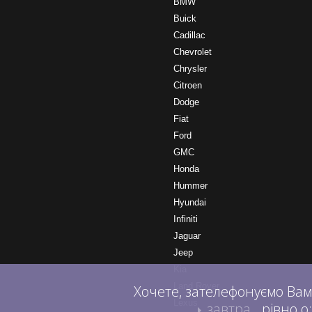
BMW
Buick
Cadillac
Chevrolet
Chrysler
Citroen
Dodge
Fiat
Ford
GMC
Honda
Hummer
Hyundai
Infiniti
Jaguar
Jeep
Kia
Land Rover
Хочете, зателефонуємо Вам
Lexus
завтра
рівно о: