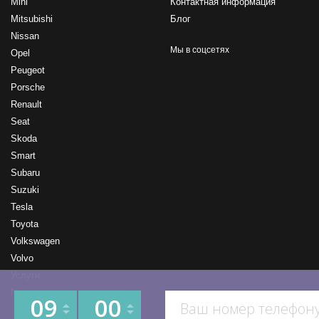
Mini
Контактная информация
Mitsubishi
Блог
Nissan
Мы в соцсетях
Opel
Peugeot
Porsche
Renault
Seat
Skoda
Smart
Subaru
Suzuki
Tesla
Toyota
Volkswagen
Volvo
Услуги
New
09
00