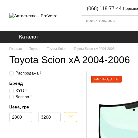
Перейти к основному контенту
(068) 118-77-44
Перезво
Каталог
Главная
Toyota
Toyota Scion
Toyota Scion xA 2004-2006
Toyota Scion xA 2004-2006
Распродажа
1
РАСПРОДАЖА
Бренд
XYG
1
Benson
1
Цена, грн
От Цена, грн
До Цена, грн
OK