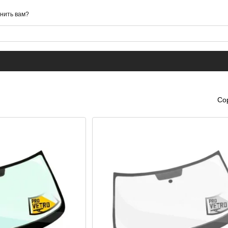
нить вам?
Со