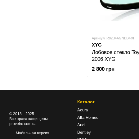
Артикул: R82B4AGNBLV-XI
XYG
Лобовое стекло Toy
2006 XYG
2 800 грн
Каталог
Acura
© 2018—2025
Alfa Romeo
Все права защищены
provetro.com.ua
Audi
Bentley
Мобильная версия