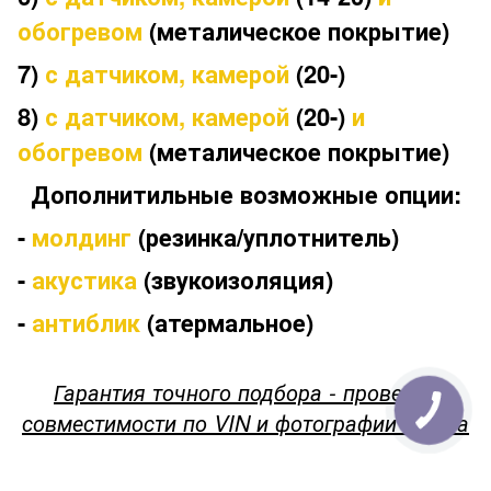
обогревом
(металическое покрытие)
7)
с датчиком, камерой
(20-)
8)
с датчиком, камерой
(20-)
и
обогревом
(металическое покрытие)
Дополнитильные возможные опции:
-
молдинг
(резинка/уплотнитель)
-
акустика
(звукоизоляция)
-
антиблик
(атермальное)
Гарантия точного подбора - проверка
совместимости по VIN и фотографии стекла