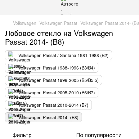
Volkswagen
Volkswagen Passat
Volkswagen Passat 2014- (B8
Лобовое стекло на Volkswagen
Passat 2014- (B8)
Volkswagen Passat / Santana 1981-1988 (B2)
Volkswagen Passat 1988-1996 (B3/B4)
Volkswagen Passat 1996-2005 (B5/B5.5)
Volkswagen Passat 2005-2010 (B6/B7)
Volkswagen Passat 2010-2014 (B7)
Volkswagen Passat 2014- (B8)
Фильтр
По популярности