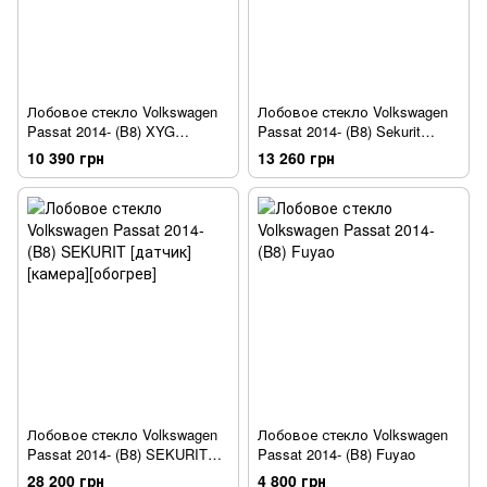
Лобовое стекло Volkswagen
Лобовое стекло Volkswagen
Passat 2014- (B8) XYG
Passat 2014- (B8) Sekurit
[датчик][обогрев]
[датчик][камера]
10 390 грн
13 260 грн
Лобовое стекло Volkswagen
Лобовое стекло Volkswagen
Passat 2014- (B8) SEKURIT
Passat 2014- (B8) Fuyao
[датчик][камера][обогрев]
28 200 грн
4 800 грн