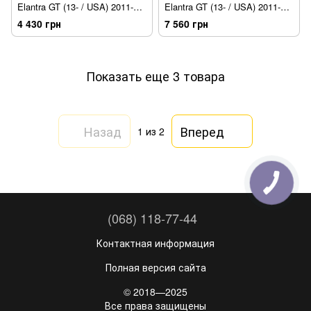
Elantra GT (13- / USA) 2011-
Elantra GT (13- / USA) 2011-
2017 LEMSON
2017 BENSON [датчик]
4 430 грн
7 560 грн
Показать еще 3 товара
Назад
Вперед
1
из 2
(068) 118-77-44
Контактная информация
Полная версия сайта
© 2018—2025
Все права защищены