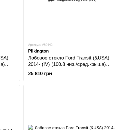
Артикул: V80442
Pilkington
USA)
Лобовое стекло Ford Transit (&USA)
ша)
2014- (IV) (100.8 низ./сред.крыша)
PILKINGTON [датчик][камера]
25 810 грн
[обогрев]