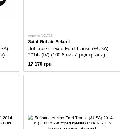
Артикул: V61752
Saint-Gobain Sekurit
USA)
Лобовое стекло Ford Transit (&USA)
ша)
2014- (IV) (100.8 низ./сред.крыша)
]
Sekurit [датчик][камера]
17 170 грн