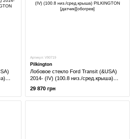
Артикул: V90719
Pilkington
USA)
Лобовое стекло Ford Transit (&USA)
ша)
2014- (IV) (100.8 низ./сред.крыша)
PILKINGTON [датчик][обогрев]
29 870 грн