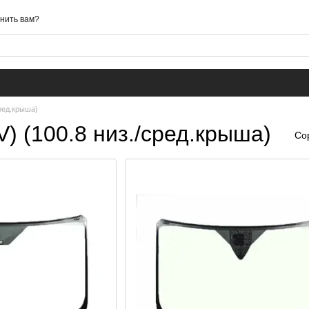
нить вам?
сред.крыша)
IV) (100.8 низ./сред.крыша)
Со