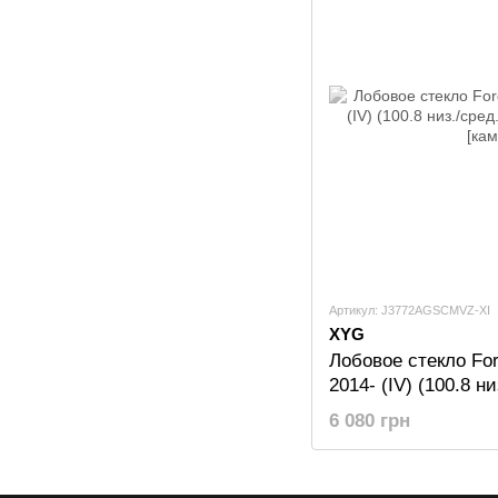
Артикул: J3772AGSCMVZ-XI
XYG
Лобовое стекло For
2014- (IV) (100.8 н
XYG [датчик][камер
6 080 грн