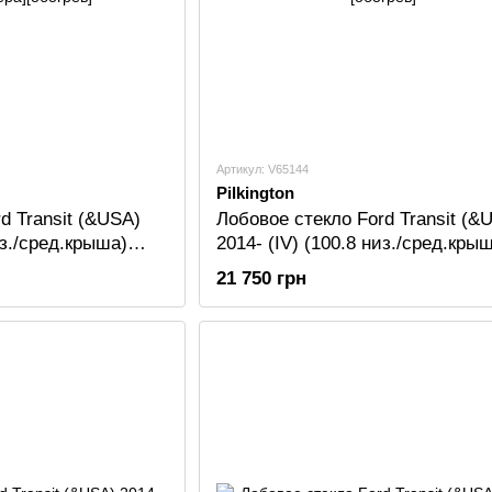
Артикул: V65144
Pilkington
d Transit (&USA)
Лобовое стекло Ford Transit (&
из./сред.крыша)
2014- (IV) (100.8 низ./сред.кры
[камера][обогрев]
PILKINGTON [обогрев]
21 750 грн