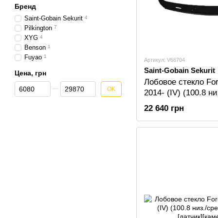
Бренд
Saint-Gobain Sekurit
4
Pilkington
7
XYG
4
Benson
1
Fuyao
1
Артикул: V66704
Saint-Gobain Sekurit
Цена, грн
Лобовое стекло For
От Цена, грн
До Цена, грн
OK
2014- (IV) (100.8 н
Sekurit [обогрев]
22 640 грн