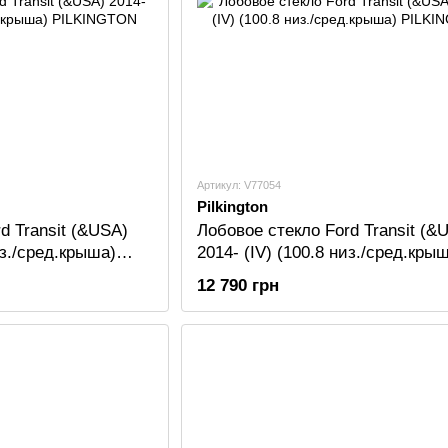
Артикул: V77054
Pilkington
d Transit (&USA)
Лобовое стекло Ford Transit (&
из./сред.крыша)
2014- (IV) (100.8 низ./сред.кры
PILKINGTON
12 790 грн