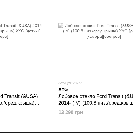
Артикул: V85725
XYG
d Transit (&USA)
Лобовое стекло Ford Transit (&
из./сред.крыша)
2014- (IV) (100.8 низ./сред.кры
а]
XYG [датчик][камера][обогрев]
13 290 грн