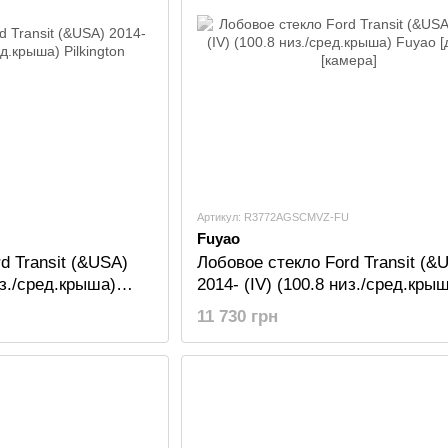
Артикул: R3772AGSCMVZ-FU
Fuyao
d Transit (&USA)
Лобовое стекло Ford Transit (&
из./сред.крыша)
2014- (IV) (100.8 низ./сред.кры
Fuyao [датчик][камера]
11 730 грн