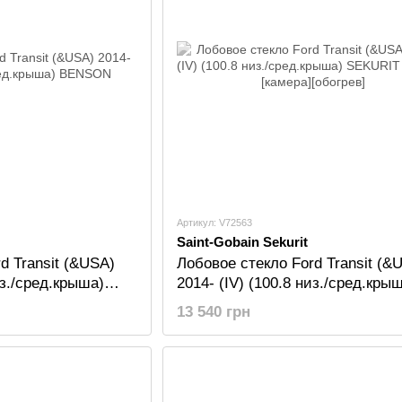
Артикул: V72563
Saint-Gobain Sekurit
d Transit (&USA)
Лобовое стекло Ford Transit (&
из./сред.крыша)
2014- (IV) (100.8 низ./сред.кры
SEKURIT [датчик][камера][обогр
13 540 грн