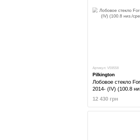
Артикул: V59558
Pilkington
Лобовое стекло For
2014- (IV) (100.8 н
Pilkington
12 430 грн