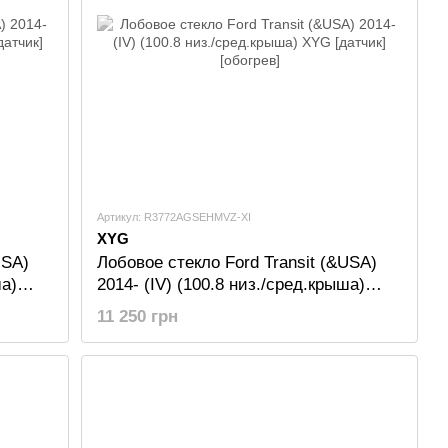
Артикул: R3772AGSEHMVZ-XI
XYG
USA)
Лобовое стекло Ford Transit (&USA)
ша)
2014- (IV) (100.8 низ./сред.крыша)
XYG [датчик][обогрев]
11 250 грн