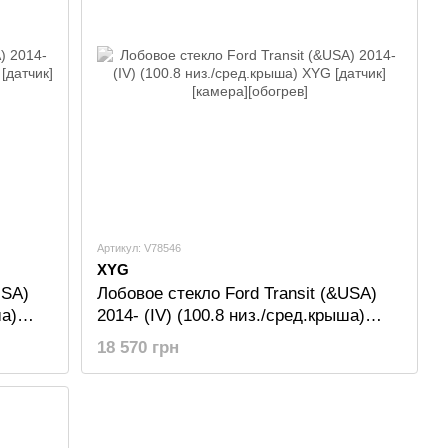
Артикул: V78546
XYG
USA)
Лобовое стекло Ford Transit (&USA)
ша)
2014- (IV) (100.8 низ./сред.крыша)
ев]
XYG [датчик][камера][обогрев]
18 570 грн