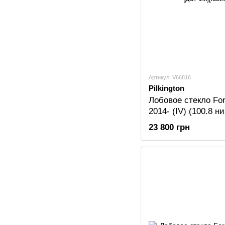
Артикул: V66816
Pilkington
Лобовое стекло For
2014- (IV) (100.8 н
Pilkington [датчик]
23 800 грн