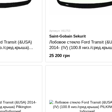
Артикул: V61753
Saint-Gobain Sekurit
d Transit (&USA)
Лобовое стекло Ford Transit (&
из./сред.крыша)
2014- (IV) (100.8 низ./сред.кры
Sekurit [датчик][камера][обогрев
25 200 грн