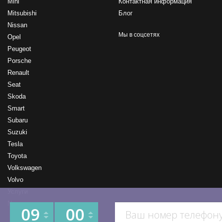
Mini
Контактная информация
Mitsubishi
Блог
Nissan
Мы в соцсетях
Opel
Peugeot
Porsche
Renault
Seat
Skoda
Smart
Subaru
Suzuki
Tesla
Toyota
Volkswagen
Volvo
Услуги
New
09
00