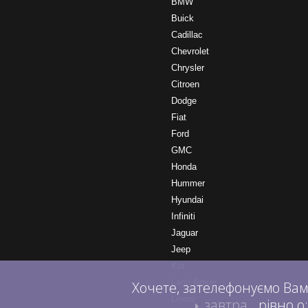
BMW
Buick
Cadillac
Chevrolet
Chrysler
Citroen
Dodge
Fiat
Ford
GMC
Honda
Hummer
Hyundai
Infiniti
Jaguar
Jeep
Kia
Land Rover
Хочете, зателефонуємо Вам
Lexus
завтра
рівно о: