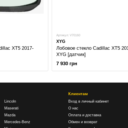
Артикул: V70160
XYG
illac XT5 2017-
Лобовое стекло Cadillac XT5 20
XYG [датчик]
7 930 грн
Клиентам
Lincoln
Вход в личный кабинет
Maserati
О нас
Mazda
Оплата и доставка
Mercedes-Benz
Обмен и возврат