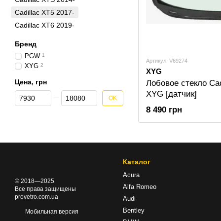
Cadillac XT5 2017-
Cadillac ХТ6 2019-
Бренд
PGW
1
Артикул: V69274
XYG
2
XYG
Цена, грн
Лобовое стекло Cad
XYG [датчик]
От Цена, грн
До Цена, грн
OK
8 490 грн
Каталог
Acura
© 2018—2025
Alfa Romeo
Все права защищены
provetro.com.ua
Audi
Bentley
Мобильная версия