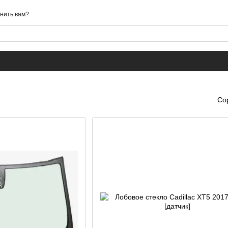
нить вам?
Со