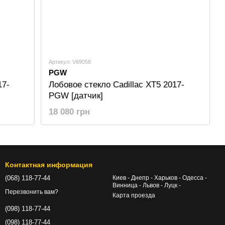
Артикул: V69058
PGW
17-
Лобовое стекло Cadillac XT5 2017-
PGW [датчик]
18 080 грн
Контактная информация
(068) 118-77-44
Киев - Днепр - Харьков - Одесса -
Винница - Львов - Луцк -
Перезвонить вам?
Карта проезда
(098) 118-77-44
(098) 118-77-44