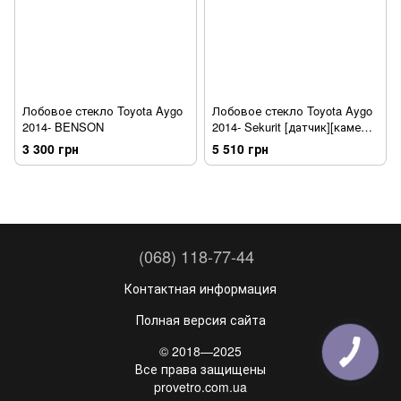
Лобовое стекло Toyota Aygo
Лобовое стекло Toyota Aygo
2014- BENSON
2014- Sekurit [датчик][камера]
[обогрев]
3 300 грн
5 510 грн
(068) 118-77-44
Контактная информация
Полная версия сайта
© 2018—2025
Все права защищены
provetro.com.ua