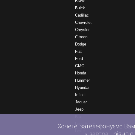
BMW
Buick
Cadillac
Chevrolet
Chrysler
Citroen
Dodge
Fiat
Ford
GMC
Honda
Hummer
Hyundai
Infiniti
Jaguar
Jeep
Kia
Land Rover
Хочете, зателефонуємо Вам
Lexus
завтра
рівно о: