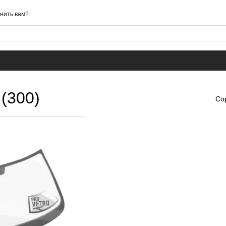
нить вам?
 (300)
Со