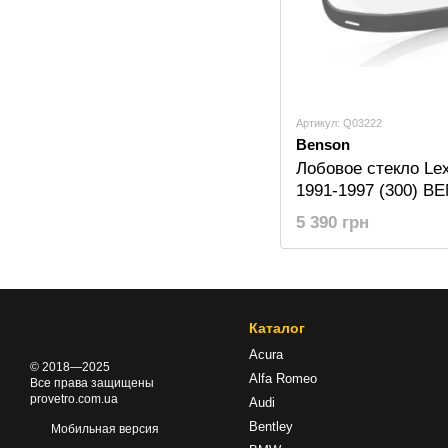
Артикул: Q03222
Benson
Лобовое стекло Lex
1991-1997 (300) 
5 390 грн
Каталог
Acura
© 2018—2025
Alfa Romeo
Все права защищены
provetro.com.ua
Audi
Bentley
Мобильная версия