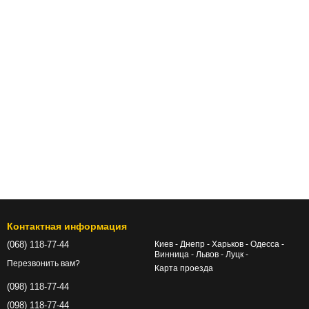
Контактная информация
(068) 118-77-44
Киев - Днепр - Харьков - Одесса -
Винница - Львов - Луцк -
Перезвонить вам?
Карта проезда
(098) 118-77-44
(098) 118-77-44