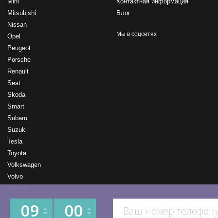
Mini
Контактная информация
Mitsubishi
Блог
Nissan
Мы в соцсетях
Opel
Peugeot
Porsche
Renault
Seat
Skoda
Smart
Subaru
Suzuki
Tesla
Toyota
Volkswagen
Volvo
Услуги
New
09
00