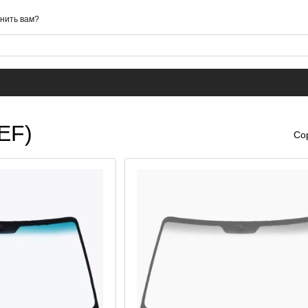
нить вам?
EF)
Со