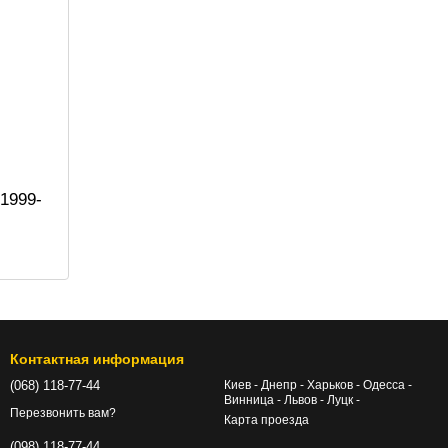
1999-
Контактная информация
(068) 118-77-44
Киев - Днепр - Харьков - Одесса -
Винница - Львов - Луцк -
Перезвонить вам?
Карта проезда
(098) 118-77-44