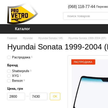
Перейти к основному контенту
(068) 118-77-44
Перезво
Каталог
Главная
Hyundai
Hyundai Sonata / I45
Hyundai Sonata 1999-2004 (EF)
Hyundai Sonata 1999-2004 (
Распродажа
1
РАСПРОДАЖА
Бренд
Shatterprufe
1
XYG
1
Benson
1
Цена, грн
От Цена, грн
До Цена, грн
OK