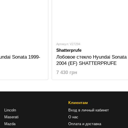
Артикул: V27294
Shatterprufe
ndai Sonata 1999-
Лобовое стекло Hyundai Sonata 
2004 (EF) SHATTERPRUFE
7 430 грн
Клиентам
Lincoln
Вход в личный кабинет
Maserati
О нас
Mazda
Оплата и доставка