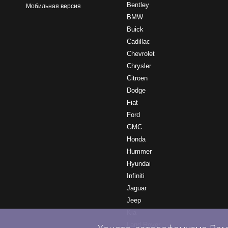
Bentley
Мобильная версия
BMW
Buick
Cadillac
Chevrolet
Chrysler
Citroen
Dodge
Fiat
Ford
GMC
Honda
Hummer
Hyundai
Infiniti
Jaguar
Jeep
Kia
Land Rover