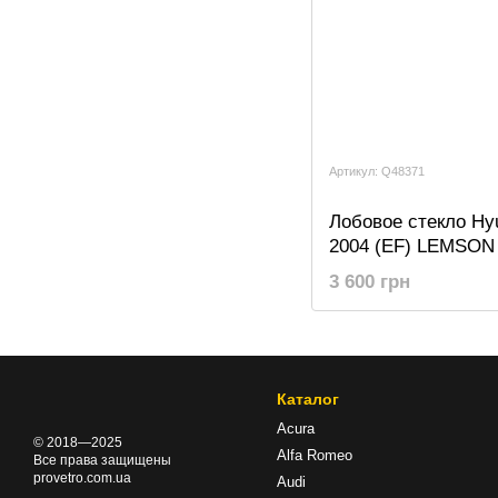
Артикул: Q48371
Лобовое стекло Hyu
2004 (EF) LEMSON
3 600 грн
Каталог
Acura
© 2018—2025
Alfa Romeo
Все права защищены
provetro.com.ua
Audi