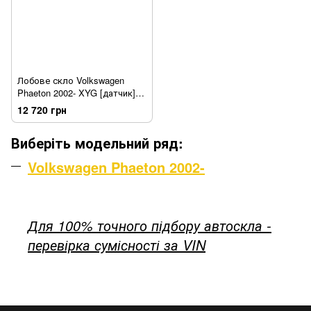
Лобове скло Volkswagen
Phaeton 2002- XYG [датчик]
[камера][обігрів]
12 720 грн
Виберіть модельний ряд:
Volkswagen Phaeton 2002-
Для 100% точного підбору автоскла -
перевірка сумісності за VIN