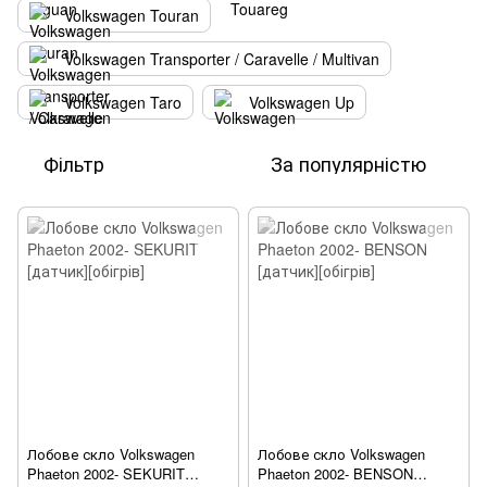
Volkswagen Touran
Volkswagen Transporter / Caravelle / Multivan
Volkswagen Taro
Volkswagen Up
Фільтр
За популярністю
Лобове скло Volkswagen
Лобове скло Volkswagen
Phaeton 2002- SEKURIT
Phaeton 2002- BENSON