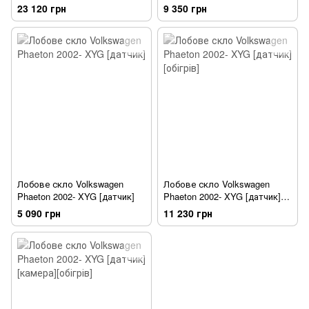
[датчик][обігрів]
[датчик][обігрів]
23 120 грн
9 350 грн
Лобове скло Volkswagen
Лобове скло Volkswagen
Phaeton 2002- XYG [датчик]
Phaeton 2002- XYG [датчик]
[обігрів]
5 090 грн
11 230 грн