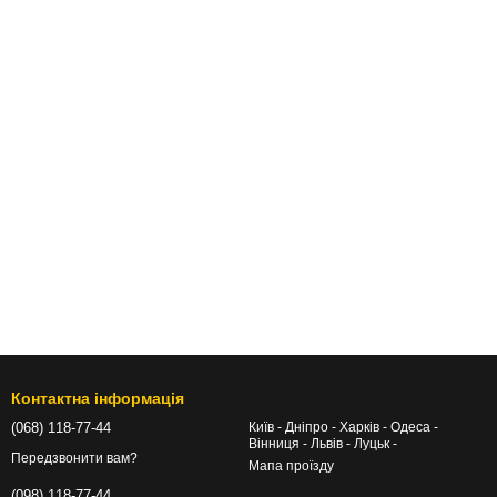
Контактна інформація
(068) 118-77-44
Київ - Дніпро - Харків - Одеса -
Вінниця - Львів - Луцьк -
Передзвонити вам?
Мапа проїзду
(098) 118-77-44