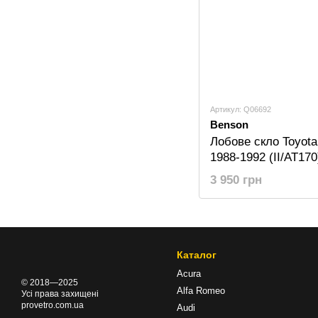
Артикул: Q06692
Benson
Лобове скло Toyota 
1988-1992 (II/AT1
3 950 грн
Каталог
Acura
© 2018—2025
Alfa Romeo
Усі права захищені
provetro.com.ua
Audi