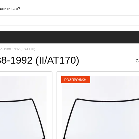
онити вам?
na 1988-1992 (II/AT170)
88-1992 (II/AT170)
С
РОЗПРОДАЖ