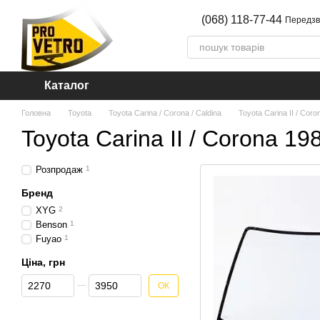
Перейти до основного контенту
(068) 118-77-44
Передзв
Каталог
Головна
Toyota
Toyota Carina / Corona / Caldina
Toyota Carina II / Coro
Toyota Carina II / Corona 19
Розпродаж
1
Бренд
XYG
2
Benson
1
Fuyao
1
Ціна, грн
Від Ціна, грн
До Ціна, грн
ОК