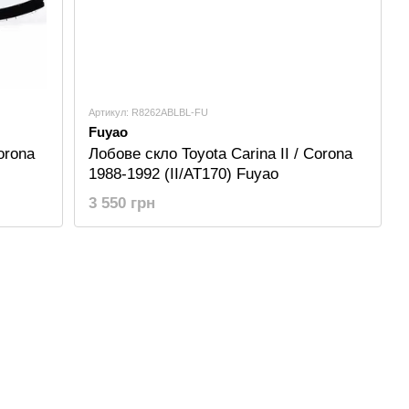
Артикул: R8262ABLBL-FU
Fuyao
orona
Лобове скло Toyota Carina II / Corona
1988-1992 (II/AT170) Fuyao
3 550 грн