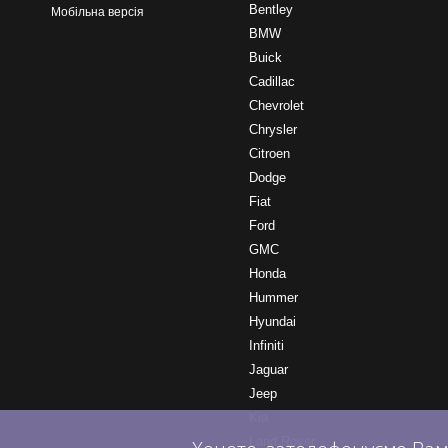
Bentley
Мобільна версія
BMW
Buick
Cadillac
Chevrolet
Chrysler
Citroen
Dodge
Fiat
Ford
GMC
Honda
Hummer
Hyundai
Infiniti
Jaguar
Jeep
Kia
Land Rover