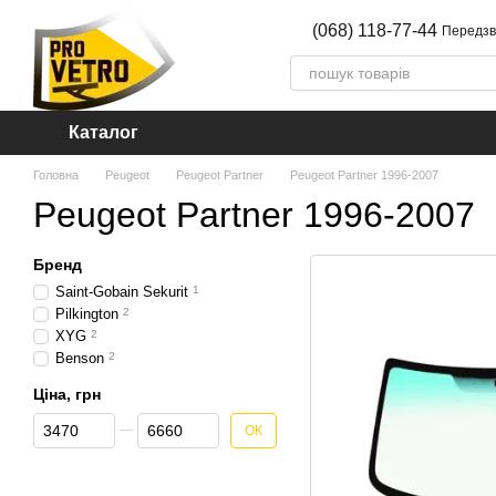
Перейти до основного контенту
(068) 118-77-44
Передзв
Каталог
Головна
Peugeot
Peugeot Partner
Peugeot Partner 1996-2007
Peugeot Partner 1996-2007
Бренд
Saint-Gobain Sekurit
1
Pilkington
2
XYG
2
Benson
2
Ціна, грн
Від Ціна, грн
До Ціна, грн
ОК