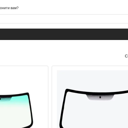
онити вам?
С