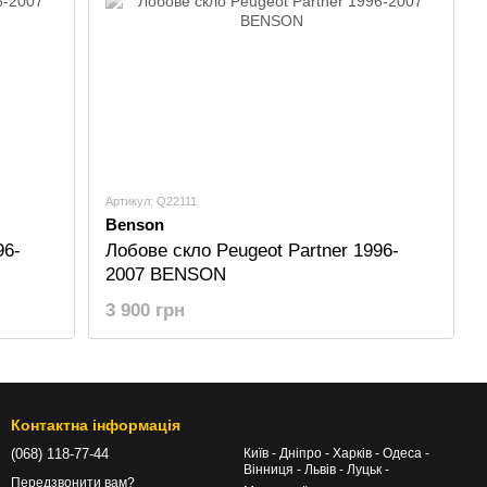
Артикул: Q22111
Benson
96-
Лобове скло Peugeot Partner 1996-
2007 BENSON
3 900 грн
Контактна інформація
(068) 118-77-44
Київ - Дніпро - Харків - Одеса -
Вінниця - Львів - Луцьк -
Передзвонити вам?