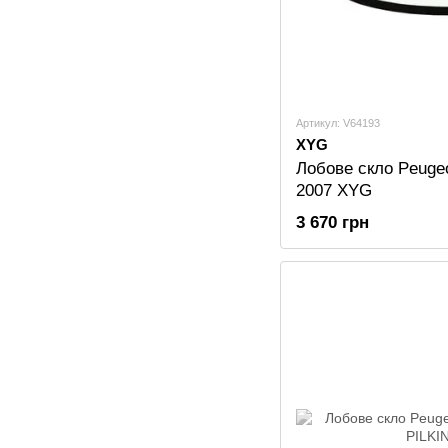
Артикул: V64193
XYG
Лобове скло Peugeo
2007 XYG
3 670 грн