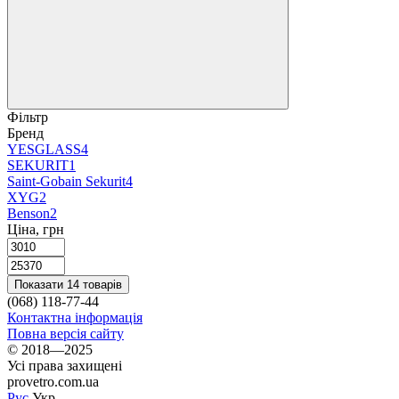
Фільтр
Бренд
YESGLASS
4
SEKURIT
1
Saint-Gobain Sekurit
4
XYG
2
Benson
2
Ціна, грн
Показати 14 товарів
(068) 118-77-44
Контактна інформація
Повна версія сайту
© 2018—2025
Усі права захищені
provetro.com.ua
Рус
Укр