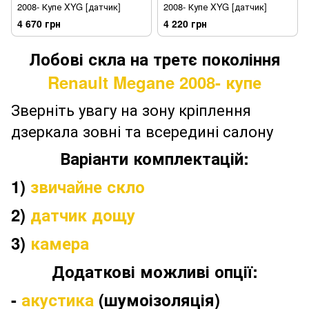
2008- Купе XYG [датчик]
2008- Купе XYG [датчик]
4 670 грн
4 220 грн
Лобові скла на третє покоління
Renault Megane 2008- купе
Зверніть увагу на зону кріплення
дзеркала зовні та всередині салону
Варіанти комплектацій:
1)
звичайне скло
2)
датчик дощу
3)
камера
Додаткові можливі опції:
-
акустика
(шумоізоляція)