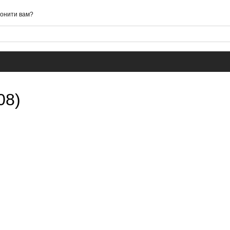
онити вам?
08)