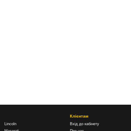
Клієнтам
Lincoln
Вхід до кабінету
Maserati
Про нас