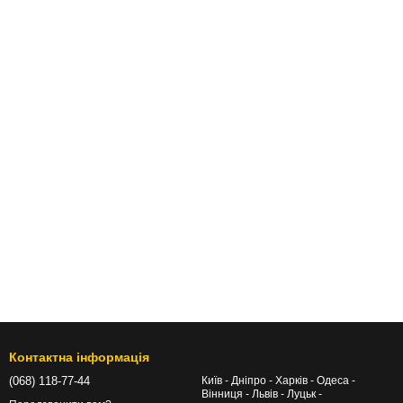
Контактна інформація
(068) 118-77-44
Київ - Дніпро - Харків - Одеса -
Вінниця - Львів - Луцьк -