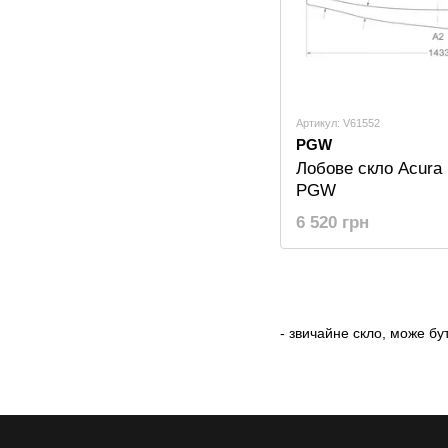
Артикул: V61552
PGW
Лобове скло Acura
PGW
6 520 грн
- звичайне скло, може бут