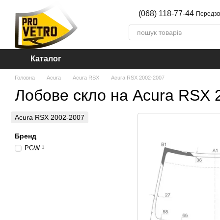
Перейти до основного контенту
(068) 118-77-44
Передзв
Каталог
Головна
Acura
Acura RSX
Acura RSX 2002-2007
Лобове скло на Acura RSX 
Acura RSX 2002-2007
Бренд
PGW
1