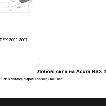
 RSX 2002-2007
Лобові скла на Acura RSX 
и як із світлофільтром (полоса) так і без