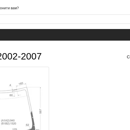
онити вам?
2002-2007
С