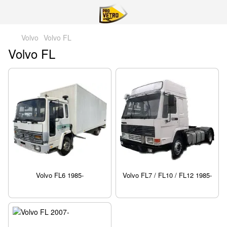
Volvo
Volvo FL
Volvo FL
Volvo FL6 1985-
Volvo FL7 / FL10 / FL12 1985-