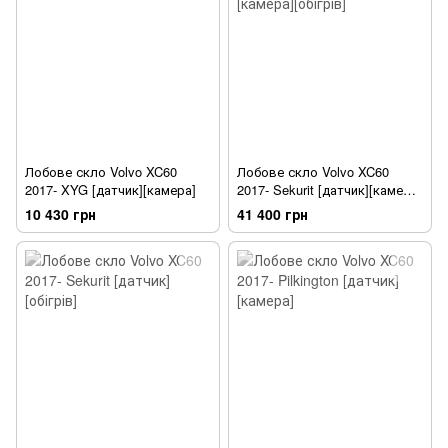
Лобове скло Volvo XC60
Лобове скло Volvo XC60
2017- XYG [датчик][камера]
2017- Sekurit [датчик][камера]
[обігрів]
10 430 грн
41 400 грн