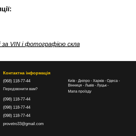
ції:
і за VIN і фотографією скла
Контактна інформація
(068) 118-77-44
Київ - Дніпро - Харків - Одеса -
Вінниця - Львів - Луцьк -
Передзвонити вам?
Мапа проїзду
(098) 118-77-44
(098) 118-77-44
(098) 118-77-44
provetro33@gmail.com