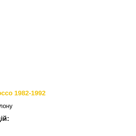
occo 1982-1992
алону
ій: