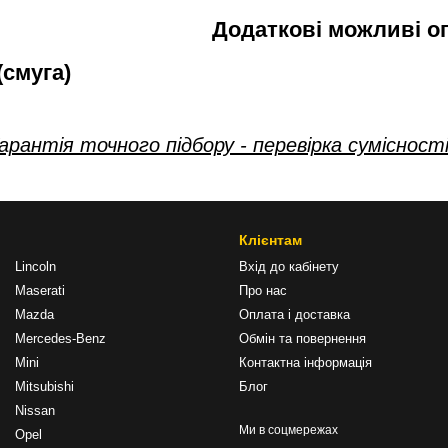
Додаткові можливі оп
(смуга)
арантія точного підбору - перевірка сумісност
Клієнтам
Lincoln
Вхід до кабінету
Maserati
Про нас
Mazda
Оплата і доставка
Mercedes-Benz
Обмін та повернення
Mini
Контактна інформація
Mitsubishi
Блог
Nissan
Ми в соцмережах
Opel