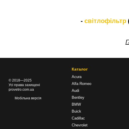
-
світлофільтр
Г
Каталог
Acura
© 2018—2025
Alfa Romeo
Усі права захищені
provetro.com.ua
Audi
Bentley
Мобільна версія
BMW
Buick
Cadillac
Chevrolet