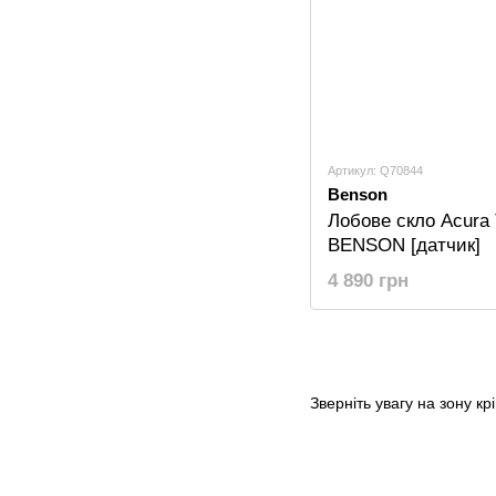
Артикул: Q70844
Benson
Лобове скло Acura
BENSON [датчик]
4 890 грн
Зверніть увагу на зону кр