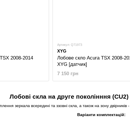
Артикул: Q71973
XYG
 TSX 2008-2014
Лобове скло Acura TSX 2008-20
XYG [датчик]
7 150 грн
Лобові скла на друге поколінння (CU2)
іплення зеркала всередині та ззовні скла, а також на зону двірників 
Варіанти комплектацій: