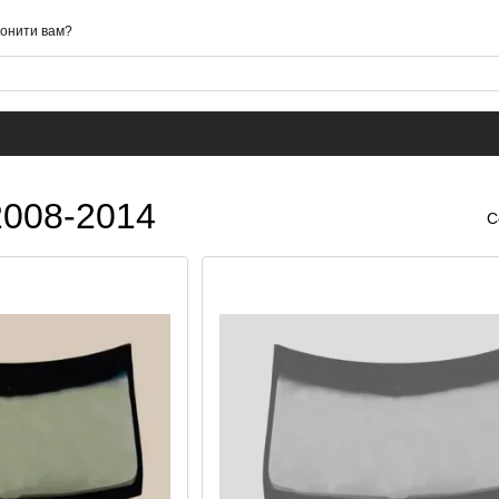
онити вам?
2008-2014
С