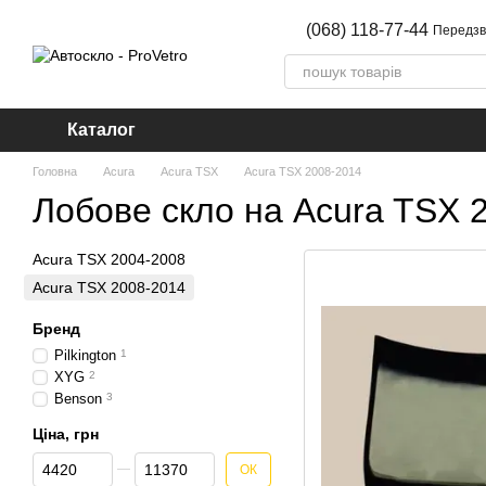
Перейти до основного контенту
(068) 118-77-44
Передзв
Каталог
Головна
Acura
Acura TSX
Acura TSX 2008-2014
Лобове скло на Acura TSX 
Acura TSX 2004-2008
Acura TSX 2008-2014
Бренд
Pilkington
1
XYG
2
Benson
3
Ціна, грн
Від Ціна, грн
До Ціна, грн
ОК