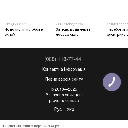
2 грудня 2022
21 листопада 2022
15 листопада
Як почистити лобове
Затікає вода через
Перебої зі 
скло?
лобове скло
електрико
(068) 118-77-44
Контактна інформація
Повна версія сайту
© 2018—2025
Усі права захищені
provetro.com.ua
Рус
Укр
Інтернет-магазин створений з Хорошоп